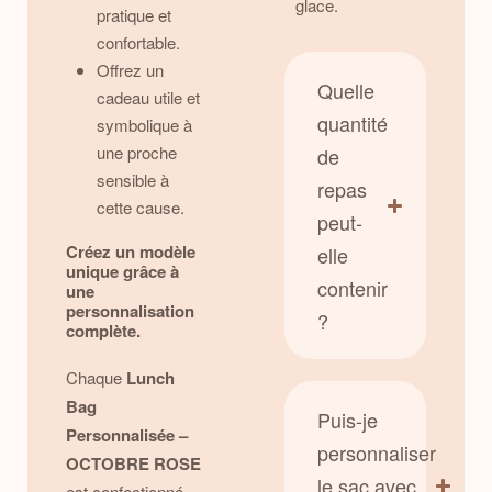
glace.
pratique et
confortable.
Offrez un
Quelle
cadeau utile et
quantité
symbolique à
une proche
de
sensible à
repas
cette cause.
peut-
Créez un modèle
elle
unique grâce à
contenir
une
personnalisation
?
complète.
Chaque
Lunch
Bag
Puis-je
Personnalisée –
personnaliser
OCTOBRE ROSE
le sac avec
est confectionné