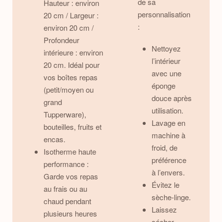
de sa
Hauteur : environ
personnalisation
20 cm / Largeur :
:
environ 20 cm /
Profondeur
Nettoyez
intérieure : environ
l’intérieur
20 cm. Idéal pour
avec une
vos boîtes repas
éponge
(petit/moyen ou
douce après
grand
utilisation.
Tupperware),
Lavage en
bouteilles, fruits et
machine à
encas.
froid, de
Isotherme haute
préférence
performance :
à l’envers.
Garde vos repas
Évitez le
au frais ou au
sèche-linge.
chaud pendant
Laissez
plusieurs heures
sécher