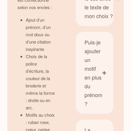
le texte de
selon vos envies :
mon choix ?
Ajout d’un
prénom, d’un
mot doux ou
Puis-je
d’une citation
inspirante
ajouter
Choix de la
un
police
motif
d’écriture, la
en plus
couleur de la
du
broderie et
même la forme
prénom
: droite ou en
?
arc.
Motifs au choix
: ruban rose,
La
cœur, cerise,