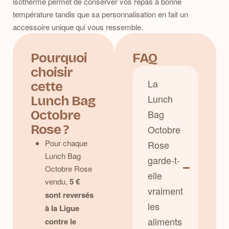
isotherme permet de conserver vos repas à bonne
température tandis que sa personnalisation en fait un
accessoire unique qui vous ressemble.
Pourquoi
FAQ
choisir
La
cette
Lunch
Lunch Bag
Octobre
Bag
Rose ?
Octobre
Pour chaque
Rose
Lunch Bag
garde-t-
Octobre Rose
elle
vendu,
5 €
vraiment
sont reversés
les
à la Ligue
aliments
contre le