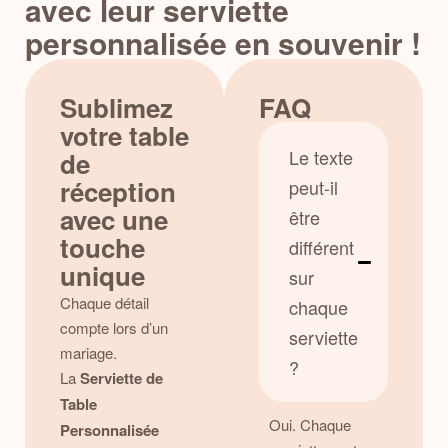
avec leur serviette
personnalisée en souvenir !
Sublimez
FAQ
votre table
Le texte
de
réception
peut-il
avec une
être
touche
différent
unique
sur
Chaque détail
chaque
compte lors d’un
serviette
mariage.
?
La
Serviette de
Table
Oui. Chaque
Personnalisée