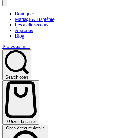
Boutique
Mariage & Baptême
Les ateliers/cours
À propos
Blog
Professionnels
Search open
r ici !
0
Ouvrir le panier
Open Account details