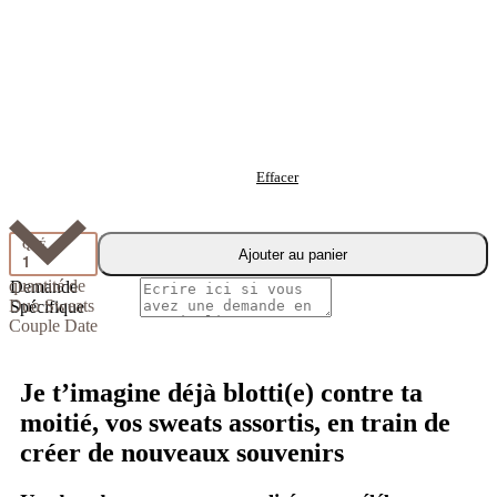
Effacer
QTÉ
Ajouter au panier
quantité de
Demande
Duo Sweats
Spécifique
Couple Date
Je t’imagine déjà blotti(e) contre ta
moitié, vos sweats assortis, en train de
créer de nouveaux souvenirs