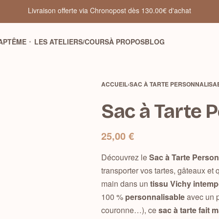
Livraison offerte via Chronopost dès 130.00€ d'achat
BAPTÊME
LES ATELIERS/COURS
À PROPOS
BLOG
ACCUEIL
›
SAC À TARTE PERSONNALISA
Sac à Tarte 
25,00
€
Découvrez le
Sac à Tarte Perso
transporter vos tartes, gâteaux et
25,00
€
main dans un
tissu Vichy intemp
100 %
personnalisable
avec un pr
couronne…), ce
sac à tarte fait 