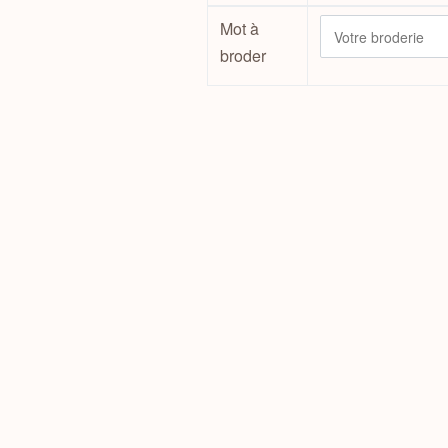
Mot à
broder