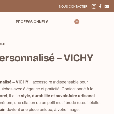
Délai de livraison de 2 à 4
NOUS CONTACTER
PROFESSIONNELS
0
BLE
Personnalisé – VICHY
nnalisé – VICHY
, l’accessoire indispensable pour
 quiches avec élégance et praticité. Confectionné à la
orel
, il allie
style, durabilité et savoir-faire artisanal
.
énom, une citation ou un petit motif brodé (cœur, étoile,
main
devient une pièce unique, à votre image.